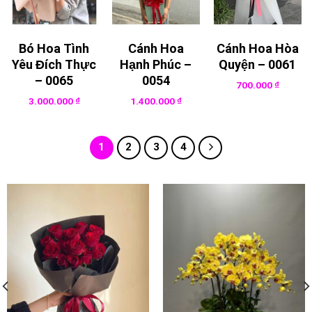
Bó Hoa Tình
Cánh Hoa
Cánh Hoa Hòa
Yêu Đích Thực
Hạnh Phúc –
Quyện – 0061
– 0065
0054
700.000
₫
3.000.000
₫
1.400.000
₫
1
2
3
4