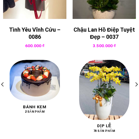
Tình Yêu Vĩnh Cửu –
Chậu Lan Hồ Điệp Tuyệt
0086
Đẹp – 0037
600.000
₫
3.500.000
₫
BÁNH KEM
2 SẢN PHẨM
DỊP LỄ
78 SẢN PHẨM