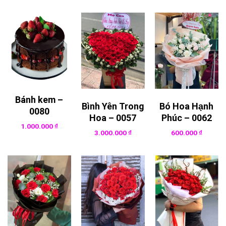
Bánh kem –
Bình Yên Trong
Bó Hoa Hạnh
0080
Hoa – 0057
Phúc – 0062
1.000.000
₫
3.000.000
₫
600.000
₫