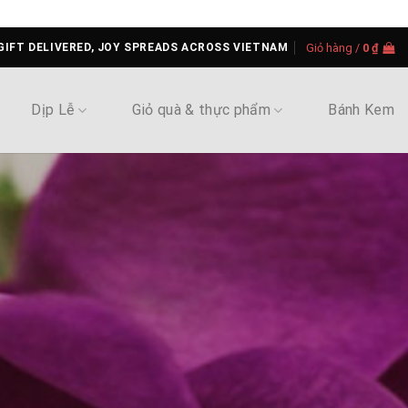
GIFT DELIVERED, JOY SPREADS ACROSS VIETNAM
Giỏ hàng /
0
₫
Dịp Lễ
Giỏ quà & thực phẩm
Bánh Kem