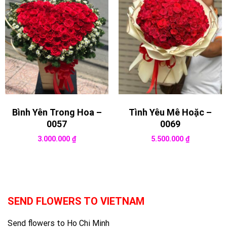
Bình Yên Trong Hoa –
Tình Yêu Mê Hoặc –
0057
0069
3.000.000
₫
5.500.000
₫
SEND FLOWERS TO VIETNAM
Send flowers to Ho Chi Minh