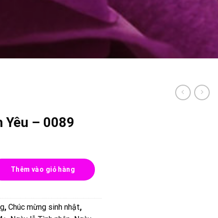
h Yêu – 0089
89 số lượng
Thêm vào giỏ hàng
ng
,
Chúc mừng sinh nhật
,