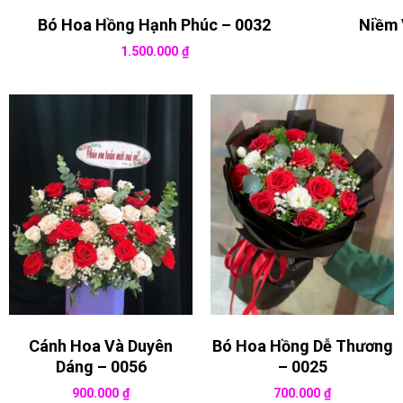
Bó Hoa Hồng Hạnh Phúc – 0032
Niềm 
1.500.000
₫
Cánh Hoa Và Duyên
Bó Hoa Hồng Dễ Thương
Dáng – 0056
– 0025
900.000
₫
700.000
₫