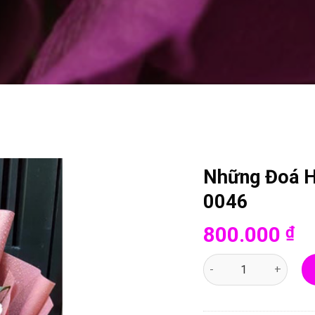
Những Đoá H
0046
800.000
₫
Những Đoá Hoa Vui Vẻ 