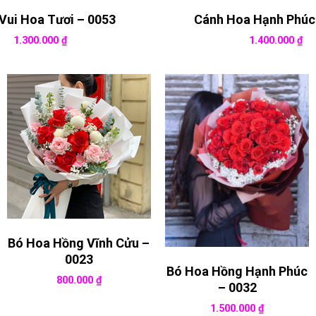
Vui Hoa Tươi – 0053
Cánh Hoa Hạnh Phúc
1.300.000
₫
1.400.000
₫
Bó Hoa Hồng Vĩnh Cửu –
0023
Bó Hoa Hồng Hạnh Phúc
800.000
₫
– 0032
1.500.000
₫