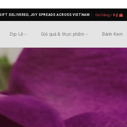
GIFT DELIVERED, JOY SPREADS ACROSS VIETNAM
Giỏ hàng /
0
₫
Dịp Lễ
Giỏ quà & thực phẩm
Bánh Kem