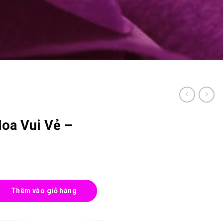
oa Vui Vẻ –
- 0046 số lượng
Thêm vào giỏ hàng