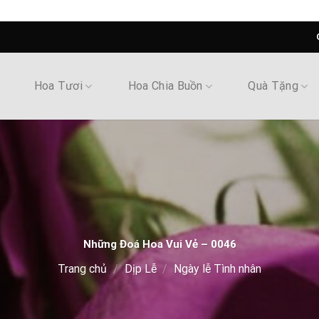
Hoa Tươi
Hoa Chia Buồn
Quà Tặng
Những Đoá Hoa Vui Vẻ – 0046
Trang chủ
/
Dịp Lễ
/
Ngày lễ Tình nhân