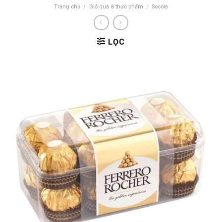
Trang chủ
/
Giỏ quà & thực phẩm
/
Socola
LỌC