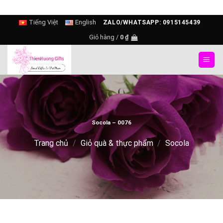
Skip
Tiếng Việt
English
ZALO/WHATSAPP: 0915145439
to
Giỏ hàng /
0
₫
content
Socola – 0076
Trang chủ
/
Giỏ quà & thực phẩm
/
Socola