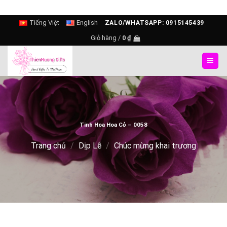
Skip
Tiếng Việt
English
ZALO/WHATSAPP: 0915145439
to
Giỏ hàng /
0
₫
content
Tinh Hoa Hoa Cỏ – 0058
Trang chủ
/
Dịp Lễ
/
Chúc mừng khai trương