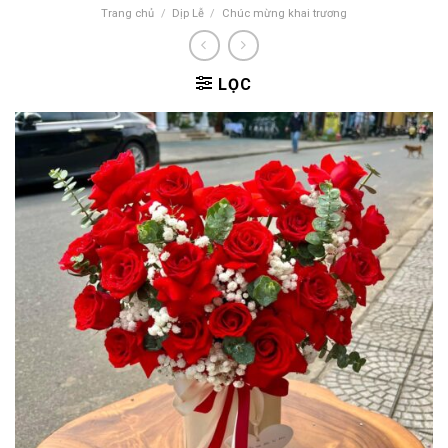
Trang chủ
/
Dịp Lễ
/
Chúc mừng khai trương
LỌC