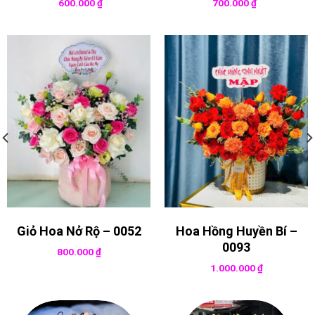
600.000
₫
700.000
₫
Giỏ Hoa Nở Rộ – 0052
Hoa Hồng Huyền Bí –
0093
800.000
₫
1.000.000
₫