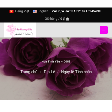
Skip
Tiếng Việt
English
ZALO/WHATSAPP: 0915145439
to
Giỏ hàng /
0
₫
content
Hoa Tình Yêu – 0085
Trang chủ
/
Dịp Lễ
/
Ngày lễ Tình nhân