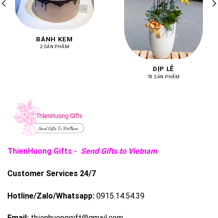
BÁNH KEM
2 SẢN PHẨM
DỊP LỄ
78 SẢN PHẨM
ThienHuong Gifts -
Send Gifts to Vietnam
Customer Services 24/7
Hotline/Zalo/Whatsapp:
0915.14.54.39
Email:
thienhuonggift@gmail.com