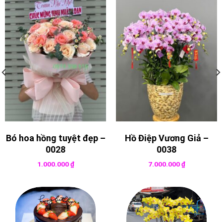
Bó hoa hồng tuyệt đẹp –
Hồ Điệp Vương Giả –
0028
0038
1.000.000
₫
7.000.000
₫