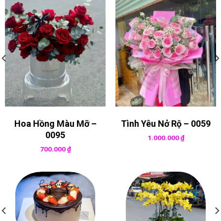
Hoa Hồng Màu Mỡ –
Tình Yêu Nở Rộ – 0059
0095
1.000.000
₫
700.000
₫