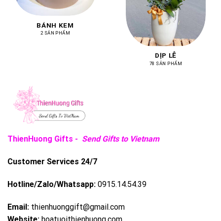
BÁNH KEM
2 SẢN PHẨM
DỊP LỄ
78 SẢN PHẨM
ThienHuong Gifts -
Send Gifts to Vietnam
Customer Services 24/7
Hotline/Zalo/Whatsapp:
0915.14.54.39
Email:
thienhuonggift@gmail.com
Website:
hoatuoithienhuong.com