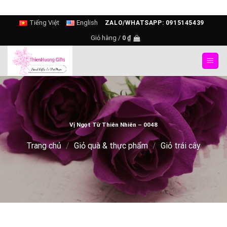
Skip
Tiếng Việt
English
ZALO/WHATSAPP: 0915145439
to
Giỏ hàng /
0
₫
content
Vị Ngọt Từ Thiên Nhiên – 0048
Trang chủ
/
Giỏ quà & thực phẩm
/
Giỏ trái cây