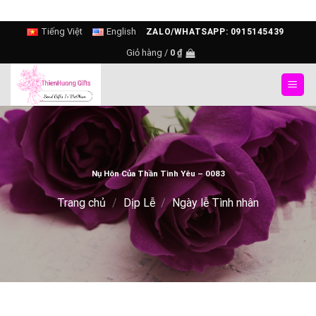
Skip
Tiếng Việt
English
ZALO/WHATSAPP: 0915145439
to
Giỏ hàng /
0
₫
content
Nụ Hôn Của Thần Tình Yêu – 0083
Trang chủ
/
Dịp Lễ
/
Ngày lễ Tình nhân