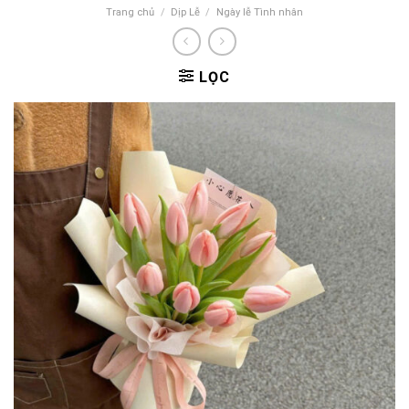
Trang chủ
/
Dịp Lễ
/
Ngày lễ Tình nhân
LỌC