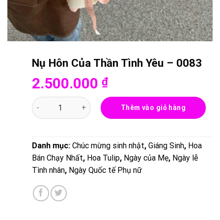
Nụ Hôn Của Thần Tình Yêu – 0083
2.500.000
₫
Nụ Hôn Của Thần Tình Yêu - 0083 số lượng
Thêm vào giỏ hàng
Danh mục:
Chúc mừng sinh nhật
,
Giáng Sinh
,
Hoa
Bán Chạy Nhất
,
Hoa Tulip
,
Ngày của Mẹ
,
Ngày lễ
Tình nhân
,
Ngày Quốc tế Phụ nữ