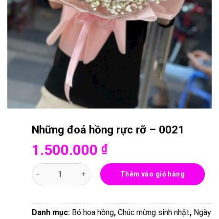
Những đoá hồng rực rỡ – 0021
1.500.000
₫
Những đoá hồng rực rỡ - 0021 số lượng
Thêm vào giỏ hàng
Danh mục:
Bó hoa hồng
,
Chúc mừng sinh nhật
,
Ngày