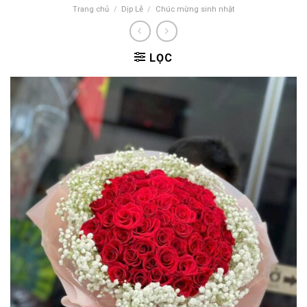
Trang chủ
/
Dịp Lễ
/
Chúc mừng sinh nhật
LỌC