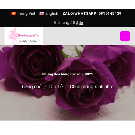
Skip
Tiếng Việt
English
ZALO/WHATSAPP: 0915145439
to
Giỏ hàng /
0
₫
content
Những đoá hồng rực rỡ – 0021
Trang chủ
/
Dịp Lễ
/
Chúc mừng sinh nhật