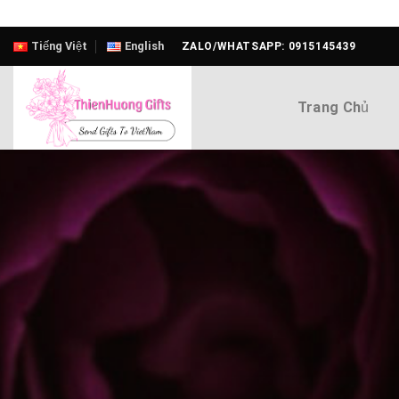
Skip
Tiếng Việt
English
ZALO/WHATSAPP: 0915145439
to
content
Trang Chủ