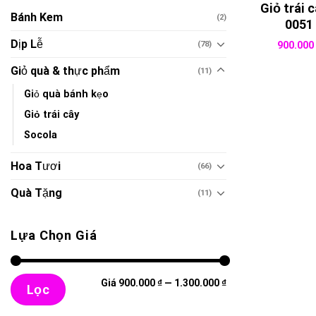
Giỏ trái c
Bánh Kem
(2)
0051
Dịp Lễ
(78)
900.00
Giỏ quà & thực phẩm
(11)
Giỏ quà bánh kẹo
Giỏ trái cây
Socola
Hoa Tươi
(66)
Quà Tặng
(11)
Lựa Chọn Giá
Giá
Giá
Giá
900.000 ₫
—
1.300.000 ₫
thấp
cao
Lọc
nhất
nhất