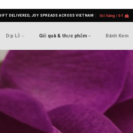
GIFT DELIVERED, JOY SPREADS ACROSS VIETNAM
Giỏ hàng /
0
₫
Dịp Lễ
Giỏ quà & thực phẩm
Bánh Kem