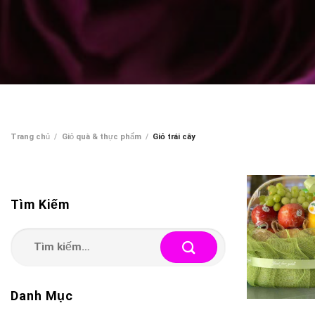
Trang chủ
/
Giỏ quà & thực phẩm
/
Giỏ trái cây
Tìm Kiếm
Tìm
kiếm:
Danh Mục