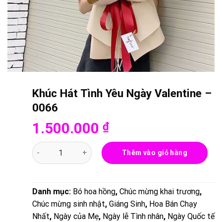
Khúc Hát Tình Yêu Ngày Valentine –
0066
1.500.000
₫
Khúc Hát Tình Yêu Ngày Valentine - 0066 số lượng
Thêm vào giỏ hàng
Danh mục:
Bó hoa hồng
,
Chúc mừng khai trương
,
Chúc mừng sinh nhật
,
Giáng Sinh
,
Hoa Bán Chạy
Nhất
,
Ngày của Mẹ
,
Ngày lễ Tình nhân
,
Ngày Quốc tế