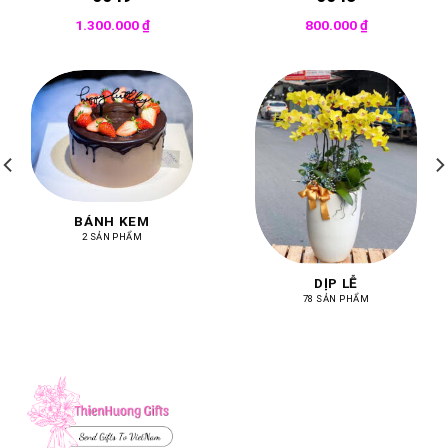
1.300.000
₫
800.000
₫
BÁNH KEM
2 SẢN PHẨM
DỊP LỄ
78 SẢN PHẨM