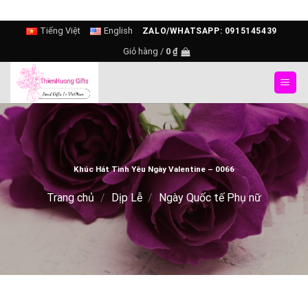
Skip
Tiếng Việt
English
ZALO/WHATSAPP: 0915145439
to
Giỏ hàng /
0
₫
content
Khúc Hát Tình Yêu Ngày Valentine – 0066
Trang chủ
/
Dịp Lễ
/
Ngày Quốc tế Phụ nữ