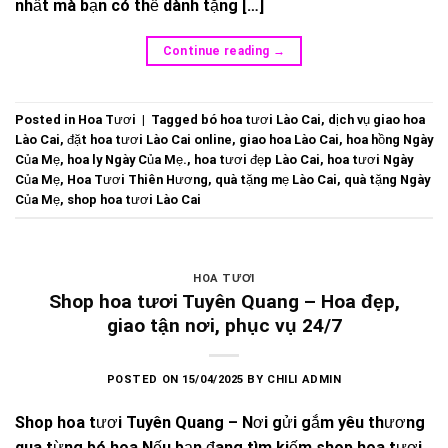
nhất mà bạn có thể dành tặng […]
Continue reading
→
Posted in
Hoa Tươi
|
Tagged
bó hoa tươi Lào Cai
,
dịch vụ giao hoa
Lào Cai
,
đặt hoa tươi Lào Cai online
,
giao hoa Lào Cai
,
hoa hồng Ngày
Của Mẹ
,
hoa ly Ngày Của Mẹ.
,
hoa tươi đẹp Lào Cai
,
hoa tươi Ngày
Của Mẹ
,
Hoa Tươi Thiên Hương
,
quà tặng mẹ Lào Cai
,
quà tặng Ngày
Của Mẹ
,
shop hoa tươi Lào Cai
HOA TƯƠI
Shop hoa tươi Tuyên Quang – Hoa đẹp,
giao tận nơi, phục vụ 24/7
POSTED ON
15/04/2025
BY
CHILI ADMIN
Shop hoa tươi Tuyên Quang – Nơi gửi gắm yêu thương
qua từng bó hoa Nếu bạn đang tìm kiếm shop hoa tươi