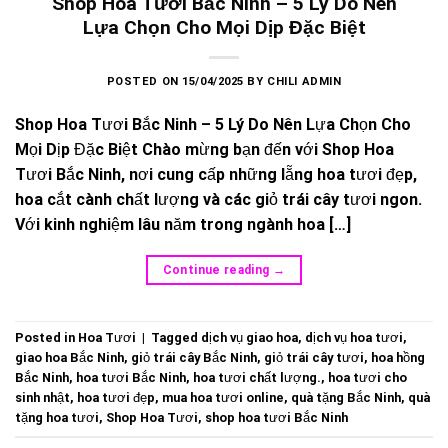
Shop Hoa Tươi Bắc Ninh – 5 Lý Do Nên
Lựa Chọn Cho Mọi Dịp Đặc Biệt
POSTED ON
15/04/2025
BY
CHILI ADMIN
Shop Hoa Tươi Bắc Ninh – 5 Lý Do Nên Lựa Chọn Cho
Mọi Dịp Đặc Biệt Chào mừng bạn đến với Shop Hoa
Tươi Bắc Ninh, nơi cung cấp những lẵng hoa tươi đẹp,
hoa cắt cành chất lượng và các giỏ trái cây tươi ngon.
Với kinh nghiệm lâu năm trong ngành hoa […]
Continue reading
→
Posted in
Hoa Tươi
|
Tagged
dịch vụ giao hoa
,
dịch vụ hoa tươi
,
giao hoa Bắc Ninh
,
giỏ trái cây Bắc Ninh
,
giỏ trái cây tươi
,
hoa hồng
Bắc Ninh
,
hoa tươi Bắc Ninh
,
hoa tươi chất lượng.
,
hoa tươi cho
sinh nhật
,
hoa tươi đẹp
,
mua hoa tươi online
,
quà tặng Bắc Ninh
,
quà
tặng hoa tươi
,
Shop Hoa Tươi
,
shop hoa tươi Bắc Ninh