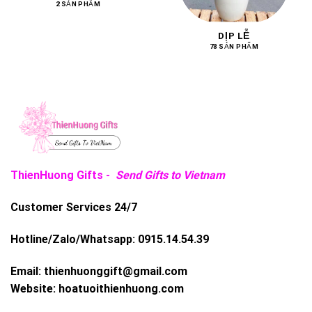
2 SẢN PHẨM
DỊP LỄ
78 SẢN PHẨM
ThienHuong Gifts -
Send Gifts to Vietnam
Customer Services 24/7
Hotline/Zalo/Whatsapp:
0915.14.54.39
Email:
thienhuonggift@gmail.com
Website:
hoatuoithienhuong.com