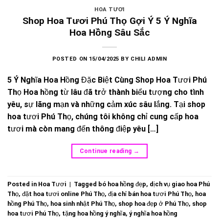
HOA TƯƠI
Shop Hoa Tươi Phú Thọ Gợi Ý 5 Ý Nghĩa
Hoa Hồng Sâu Sắc
POSTED ON
15/04/2025
BY
CHILI ADMIN
5 Ý Nghĩa Hoa Hồng Đặc Biệt Cùng Shop Hoa Tươi Phú
Thọ Hoa hồng từ lâu đã trở thành biểu tượng cho tình
yêu, sự lãng mạn và những cảm xúc sâu lắng. Tại shop
hoa tươi Phú Thọ, chúng tôi không chỉ cung cấp hoa
tươi mà còn mang đến thông điệp yêu […]
Continue reading
→
Posted in
Hoa Tươi
|
Tagged
bó hoa hồng đẹp
,
dịch vụ giao hoa Phú
Thọ
,
đặt hoa tươi online Phú Thọ
,
địa chỉ bán hoa tươi Phú Thọ
,
hoa
hồng Phú Thọ
,
hoa sinh nhật Phú Thọ
,
shop hoa đẹp ở Phú Thọ
,
shop
hoa tươi Phú Thọ
,
tặng hoa hồng ý nghĩa
,
ý nghĩa hoa hồng