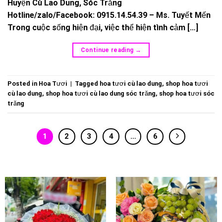
Huyện Cù Lao Dung, Sóc Trăng
Hotline/zalo/Facebook: 0915.14.54.39 – Ms. Tuyết Mến
Trong cuộc sống hiện đại, việc thể hiện tình cảm […]
Continue reading
→
Posted in
Hoa Tươi
|
Tagged
hoa tươi cù lao dung
,
shop hoa tươi
cù lao dung
,
shop hoa tươi cù lao dung sóc trăng
,
shop hoa tươi sóc
trăng
1
2
3
4
…
6