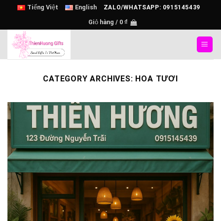
Skip
Tiếng Việt
English
ZALO/WHATSAPP: 0915145439
to
Giỏ hàng /
0
₫
content
CATEGORY ARCHIVES:
HOA TƯƠI