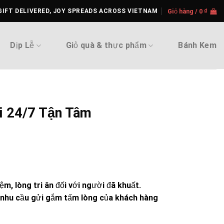
GIFT DELIVERED, JOY SPREADS ACROSS VIETNAM
Giỏ hàng /
0
₫
Dịp Lễ
Giỏ quà & thực phẩm
Bánh Kem
i 24/7 Tận Tâm
m, lòng tri ân đối với người đã khuất.
g nhu cầu gửi gắm tấm lòng của khách hàng