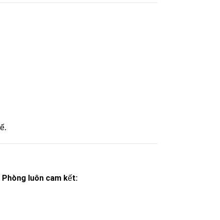
ế.
i Phòng
luôn cam kết: