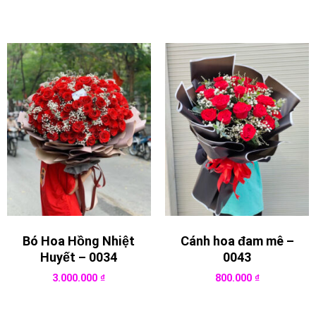
Bó Hoa Hồng Nhiệt
Cánh hoa đam mê –
Huyết – 0034
0043
3.000.000
₫
800.000
₫